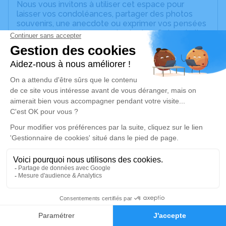
Nous vous invitons à utiliser cet espace pour
laisser vos condoléances, partager des photos
souvenirs, une anecdote ou exprimer vos pensées
à travers des poèmes ou des textes. Cet endroit
est un lieu d'expression dédié à honorer la
mémoire d’Alcides ROBALO DOS SANTOS.
Un service de plantation d’arbre hommage est
disponible ici
.
Je rends hommage
Cérémonie religieuse
vendredi 21 mai 2021 à 10h00
Église Sainte Monique de Nice
33, Boulevard Paul Montel
06200 Nice
7
Faire-part
Hommages
Je rends hommage