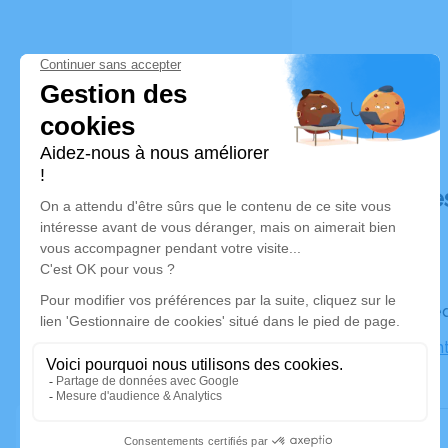
Déroulé de
Le mercre
Église Sain