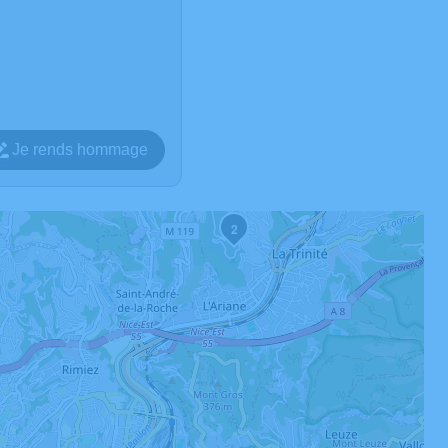
Je rends hommage
2