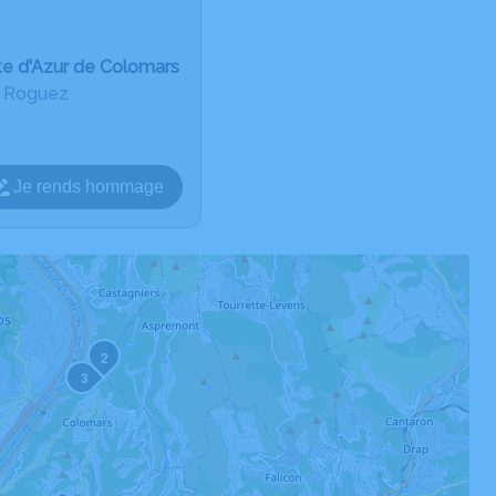
te d'Azur de Colomars
u Roguez
Je rends hommage
2
3