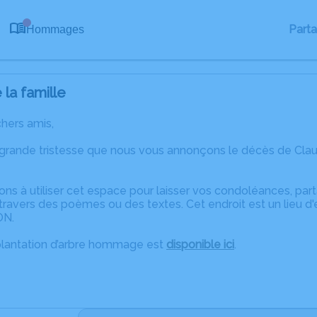
0
Part
Hommages
la famille
chers amis,
 grande tristesse que nous vous annonçons le décès de Cl
ons à utiliser cet espace pour laisser vos condoléances, pa
travers des poèmes ou des textes. Cet endroit est un lieu d
ON.
plantation d’arbre hommage est
disponible ici
.