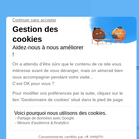
Déroulé de
Le mercred
Crématoriu