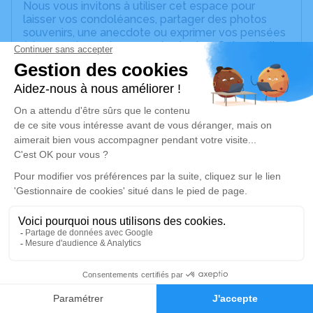
Nous vous invitons à utiliser cet espace pour
laisser vos condoléances, partager des photos
souvenirs, une anecdote ou exprimer vos pensées
à travers des poèmes ou des textes. Cet endroit
est un lieu d'expression dédié à honorer la
mémoire de Claude PETROS.
Un service de plantation d’arbre hommage est
disponible ici
.
Je rends hommage
Cérémonie religieuse
lundi 21 juin 2021 à 15h00
Église Saint Jacques le Majeur de Mougins
Place De l'Eglise
06250 Mougins
3
Faire-part
Hommages
Je rends hommage