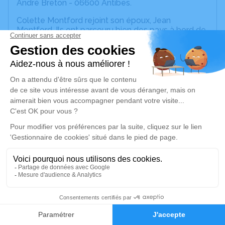
André Breton - 06600 Antibes.
Colette Montford rejoint son époux, Jean
Montford. Ils ont parcouru bien des pays à bord de
leur petit camping car. Ils continueront leur voyage
ensemble.
Elle fut une mère, la mère de Thierry Montford,
son seul fils, son fils adoré, et de son épouse Suzie
Montford, qui fut pour elle autant sa fille que Suzie
vit en elle une mère.
Elle fut une grand-mère, celle d'Eva et de Marie
Montford. Deux énergumènes qui se souviennent
encore du rôti de porc que leur préparait Colette
et qu'elles dévoraient avec une gourmandise
coupable.
Elle fut Colette, femme aimée, femme aimante,
dont le souvenir accompagne tous ceux qui l'ont
aimée et l'aiment encore.
6
Nous vous invitons à utiliser cet espace pour
Faire-part
Hommages
laisser vos condoléances, partager des photos
souvenirs, une anecdote ou exprimer vos pensées