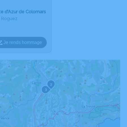
te d'Azur de Colomars
u Roguez
Je rends hommage
2
3