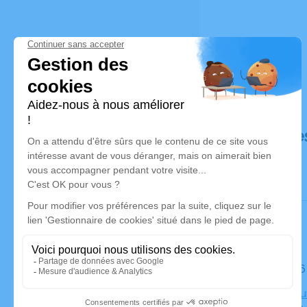
Déroulé de
Le lundi 
Crématoriu