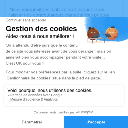
Nous vous invitons à utiliser cet espace pour
laisser vos condoléances, partager des photos
souvenirs, une anecdote ou exprimer vos pensées
à travers des poèmes ou des textes. Cet endroit
est un lieu d'expression dédié à honorer la
mémoire de Dominique BONAVENTURE.
Un service de plantation d’arbre hommage est
disponible ici
.
Je rends hommage
Cérémonie civile
samedi 17 décembre 2022 à 10h30
Crématorium de la Métropole Nice Côte
d'Azur de Colomars
11
Vallon de Roguez Colomars
06670 Colomars
Faire-part
Hommages