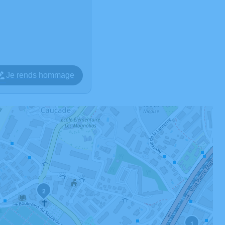
Je rends hommage
2
1