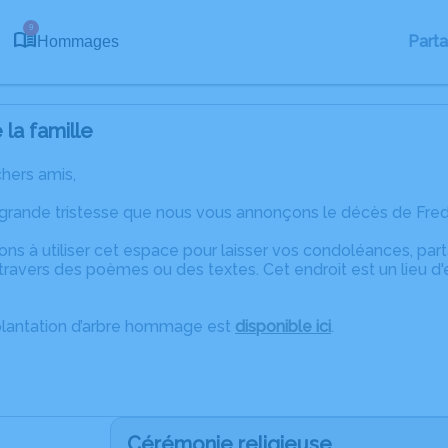
9
Part
Hommages
la famille
chers amis,
 grande tristesse que nous vous annonçons le décès de Fre
ons à utiliser cet espace pour laisser vos condoléances, pa
travers des poèmes ou des textes. Cet endroit est un lieu d
plantation d’arbre hommage est
disponible ici
.
Cérémonie religieuse