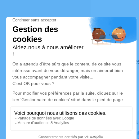
Déroulé de
Le jeudi 2
Eglise Sai