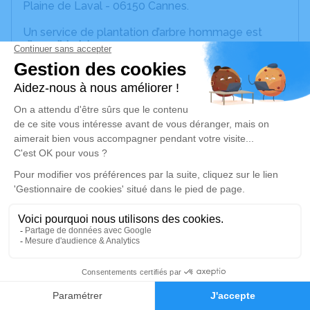
Plaine de Laval - 06150 Cannes.
Un service de plantation d’arbre hommage est
disponible ici
.
Je rends hommage
Cérémonie civile
mardi 15 juin 2021 à 11h00
Crématorium de Cannes
Chemin de la Plaine de Laval (La Bocca)
06150 Cannes
Je rends hommage
Déroulé des obsèques
11
Faire-part
Hommages
Repos en salon funéraire