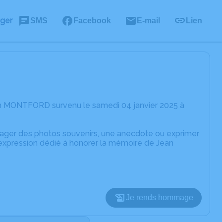
ager
SMS
Facebook
E-mail
Lien
an MONTFORD survenu le samedi 04 janvier 2025 à
rtager des photos souvenirs, une anecdote ou exprimer
'expression dédié à honorer la mémoire de Jean
Je rends hommage