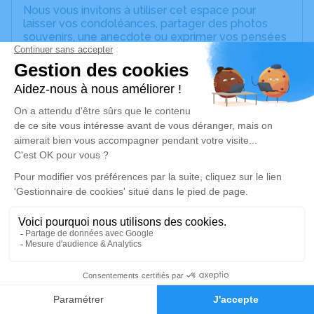
Nous vous invitons à utiliser cet espace pour
laisser vos condoléances, partager des photos
souvenirs, une anecdote ou exprimer vos pensées
à travers des poèmes ou des textes. Cet endroit
est un lieu d'expression dédié à honorer la
mémoire de Jean-François BERGER.
Un service de plantation d’arbre hommage est
disponible ici
.
Je rends hommage
Cérémonie civile
vendredi 06 janvier 2023 à 12h00
Crématorium de la Métropole Nice Côte
d'Azur de Colomars
Vallon de Roguez Colomars
3
06670 Colomars
Faire-part
Hommages