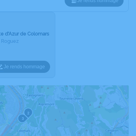
Je rends hommage
te d'Azur de Colomars
u Roguez
Je rends hommage
2
3