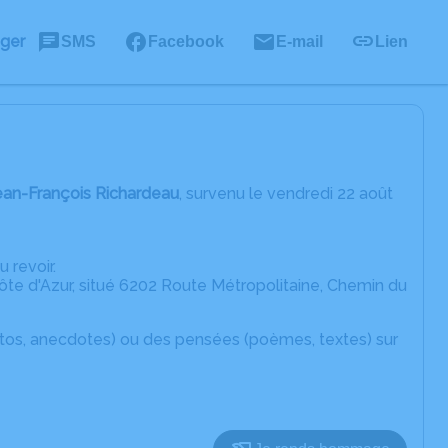
ager
SMS
Facebook
E-mail
Lien
ean-François Richardeau
, survenu le vendredi 22 août
u revoir.
te d'Azur, situé 6202 Route Métropolitaine, Chemin du
otos, anecdotes) ou des pensées (poèmes, textes) sur