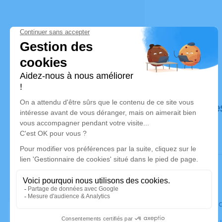
Déroulé de
Le vendre
Crématoriu