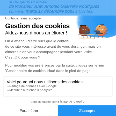
annonçons le décès
de Monsieur Juan Antonio Guerrero Rodriguez
survenu
mardi 24 décembre 2024
à Contes.
La cérémonie se déroulera le mardi 31 décembre
2024 à 14h30 à l'adresse suivante : Église Saint
Jean Baptiste - 06340 Drap.
La ceremonia tendra lugar el marte 31 de
diciembre 2024 a las 14h30 en la siguiente Iglesia
Saint Jean Baptiste - 06340 DRAP
Cet espace privé est destiné à recueillir vos
condoléances ou le souvenir d’un moment passé.
Este espacio privado està destinado a recoger su
pesame o el recuerdo de un momento pasado.
Son épouse, ses enfants, sa belle-fille, son gendre
et ses petits-enfants;
Su esposa, sus hijos, su nuera, su yerno y sus
nietos;
Famille GUERRERO
20
Faire-part
Hommages
Je rends hommage