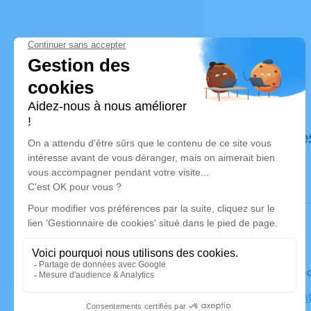
Déroulé de
Le mercred
Église Sain