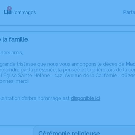
1
Part
Hommages
la famille
chers amis,
 grande tristesse que nous vous annonçons le décès de
Mad
 rejoindre par la présence, la pensée et la prière lors de la c
 l'Église Sainte Hélène - 142, Avenue de la Californie - 0620
ronnes, merci.
plantation d’arbre hommage est
disponible ici
.
Cérémonie religieuse