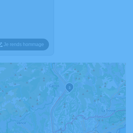
Je rends hommage
3