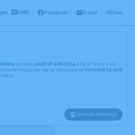
ager
SMS
Facebook
E-mail
Lien
eleine
survenu
jeudi 18 avril 2024
à Nice. Nous vous
érémonie religieuse qui se déroulera le
mercredi 24 avril
0 Nice.
Je rends hommage