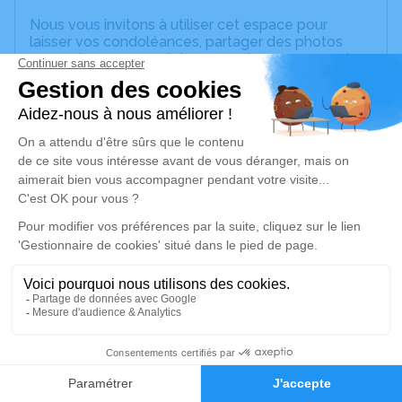
Nous vous invitons à utiliser cet espace pour
laisser vos condoléances, partager des photos
souvenirs, une anecdote ou exprimer vos pensées
à travers des poèmes ou des textes. Cet endroit
est un lieu d'expression dédié à honorer la
mémoire de Marc WOJCIECHOWSKI.
Un service de plantation d’arbre hommage est
disponible ici
.
Je rends hommage
Cérémonie religieuse
jeudi 23 novembre 2023 à 09h30
Crématorium de la Métropole Nice Côte
d'Azur de Colomars
Vallon de Roguez Colomars
3
06670 Colomars
Faire-part
Hommages