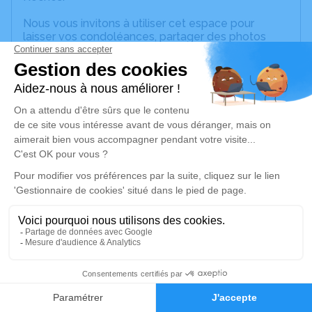
Nous vous invitons à utiliser cet espace pour
laisser vos condoléances, partager des photos
souvenirs, une anecdote ou exprimer vos pensées
à travers des poèmes ou des textes. Cet endroit
est un lieu d'expression dédié à honorer la
mémoire de Marguerite BRUNCLER.
Un service de plantation d’arbre hommage est
disponible ici
.
Je rends hommage
Cérémonie civile
mercredi 02 février 2022 à 15h30
Crématorium de la Métropole Nice Côte
d'Azur de Colomars
4
Vallon de Roguez Colomars
06670 Colomars
Faire-part
Hommages