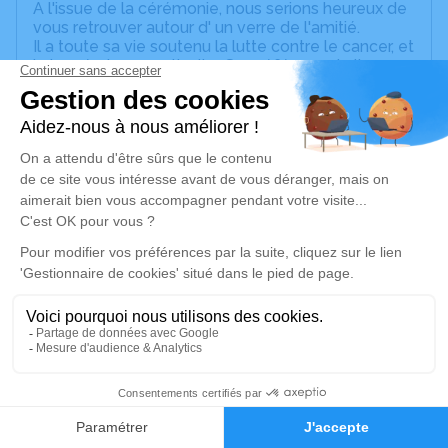
A l'issue de la cérémonie, nous serions heureux de
vous retrouver autour d' un verre de l'amitié.
Il a toute sa vie soutenu la lutte contre le cancer, et
la leucémie en particulier. Sa préférence irait
naturellement vers un don à une association (La
Ligue contre le cancer, association Laurette
Fugain...) plutôt que des fleurs.
Un service de plantation d’arbre hommage est
disponible ici
.
Je rends hommage
Cérémonie civile
lundi 27 février 2023 à 15h00
Crématorium de la Métropole Nice Côte
d'Azur de Colomars
35
Vallon de Roguez Colomars
Faire-part
Hommages
06670 Colomars