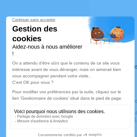
Déroulé de
Le mercre
Crématoriu
(La Bocca)