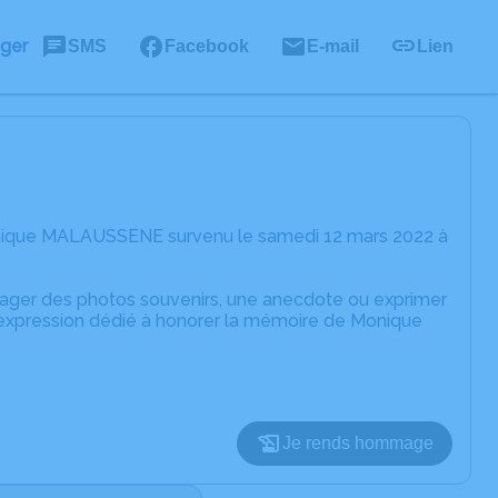
ager
SMS
Facebook
E-mail
Lien
onique MALAUSSENE survenu le samedi 12 mars 2022 à
rtager des photos souvenirs, une anecdote ou exprimer
d'expression dédié à honorer la mémoire de Monique
Je rends hommage