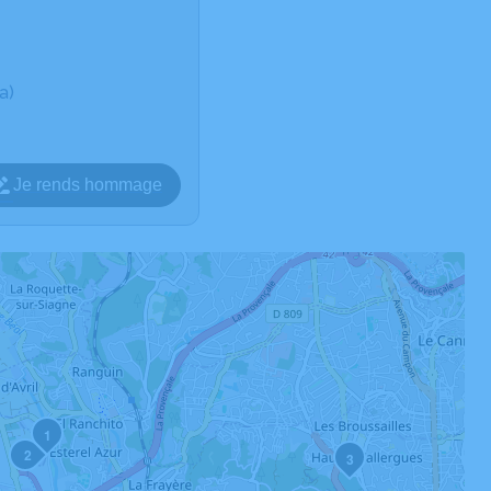
a)
Je rends hommage
1
2
3