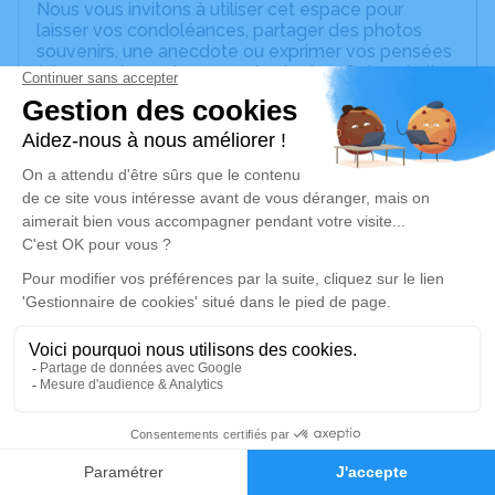
Nous vous invitons à utiliser cet espace pour
laisser vos condoléances, partager des photos
souvenirs, une anecdote ou exprimer vos pensées
à travers des poèmes ou des textes. Cet endroit
est un lieu d'expression dédié à honorer la
mémoire de Nicole BARON.
Un service de plantation d’arbre hommage est
disponible ici
.
Je rends hommage
Cérémonie religieuse
lundi 13 juillet 2026 à 14h30
Notre Dame -Des -Grèves de Saint-Malo
3, rue Jules Ferry
35400 Saint-Malo
6
Faire-part
Hommages
Je rends hommage