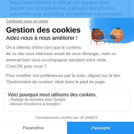
Nous vous invitons à utiliser cet espace pour
laisser vos condoléances, partager des photos
souvenirs, une anecdote ou exprimer vos pensées
à travers des poèmes ou des textes. Cet endroit
est un lieu d'expression dédié à honorer la
mémoire de Patrick Thierry ARRIAT.
Un service de plantation d’arbre hommage est
disponible ici
.
Je rends hommage
Cérémonie civile
vendredi 22 avril 2022 à 11h30
Crématorium de Cannes
Chemin de la Plaine de Laval (La Bocca)
06150 Cannes
1
Faire-part
Hommages
Je rends hommage