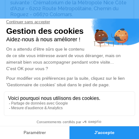
suivante : Crématorium de la Métropole Nice Côte
d'Azur - 6202 Route Métropolitaine, Chemin du
Roguez - 06670 Colomars.
Ni fleurs ni couronnes
Cet espace privé est destiné à recueillir vos
condoléances ou le souvenir d’un moment passé.
Je rends hommage
Cérémonie civile
jeudi 30 mai 2024 à 16h00
Crématorium de la Métropole Nice Côte
d'Azur de Colomars
6202 Route Métropolitaine, Chemin du
Roguez
35
06670 Colomars
Faire-part
Hommages