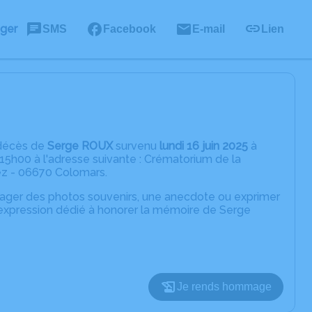
ager
SMS
Facebook
E-mail
Lien
 décès de
Serge ROUX
survenu
lundi 16 juin 2025
à
 15h00 à l'adresse suivante : Crématorium de la
ez - 06670 Colomars.
rtager des photos souvenirs, une anecdote ou exprimer
'expression dédié à honorer la mémoire de Serge
Je rends hommage