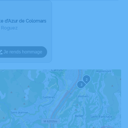
te d'Azur de Colomars
u Roguez
Je rends hommage
2
3