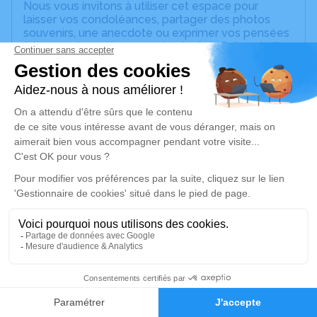
Nous vous invitons à utiliser cet espace pour
laisser vos condoléances, partager des photos
souvenirs, une anecdote ou exprimer vos pensées
à travers des poèmes ou des textes. Cet endroit
est un lieu d'expression dédié à honorer la
mémoire de Serge RIGAL.
Un service de plantation d’arbre hommage est
disponible ici
.
Je rends hommage
Cérémonie civile
jeudi 22 septembre 2022 à 12h00
Crématorium de la Métropole Nice Côte
d'Azur de Colomars
Vallon de Roguez Colomars
4
06670 Colomars
Faire-part
Hommages