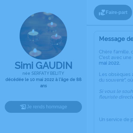
Faire-part
Message de 
C
hère famille, 
C'est avec une
Simi GAUDIN
mai 2022.
née SERFATY BELITY
​​​​​​Les obsèque
décédée le 10 mai 2022 à l'âge de 88
du souvenir", o
ans
Si
vous
le
souh
fleuriste dire
Je rends hommage
Un service de 