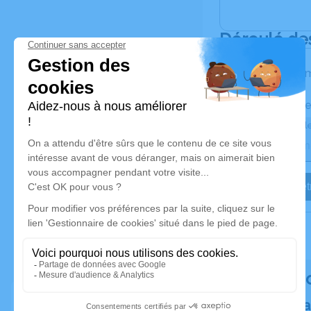
Déroulé de
Les inform
Activez une ale
Recevoir une ale
Je veux êtr
Rendez h
Plantez un a