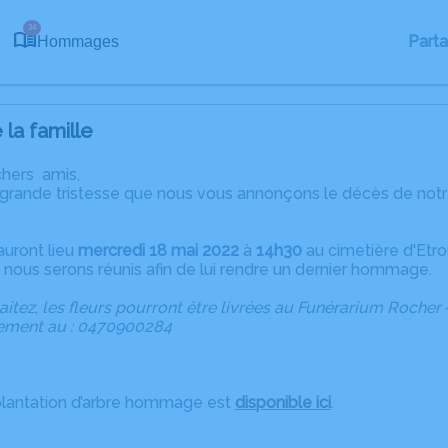
34
Part
Hommages
la famille
chers amis,
 grande tristesse que nous vous annonçons le décès de no
s auront lieu
mercredi
18
mai
2022
à
14h30
au cimetière d'Etro
ù nous serons réunis afin de lui rendre un dernier hommage.
aitez
,
les
fleurs
pourront
être
livrées
au
Funérarium
Rocher
ctement au : 0470900284
plantation d’arbre hommage est
disponible ici
.