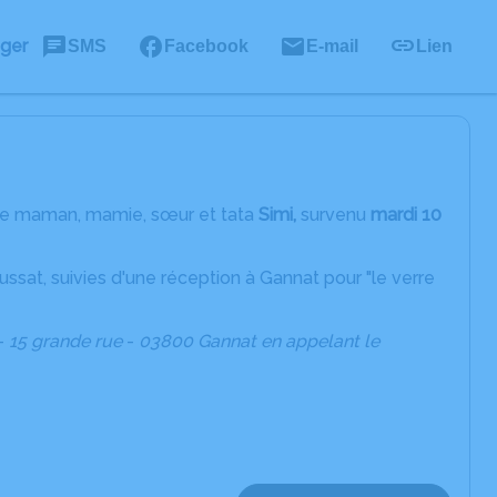
ager
SMS
Facebook
E-mail
Lien
tre maman, mamie, sœur et tata
Simi,
survenu
mardi 10
ussat, suivies d'une réception à Gannat pour "le verre
-
15
grande
rue
-
03800
Gannat en appelant le