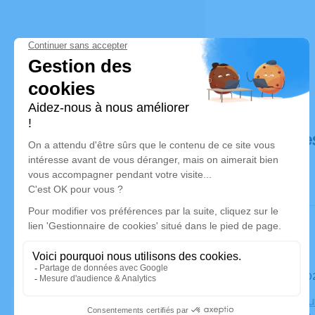
Déroulé de
Le mardi 0
Crématoriu