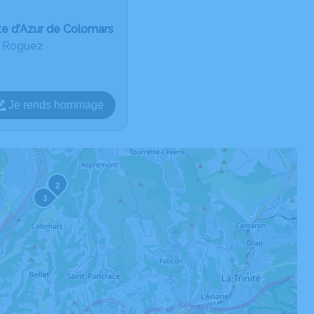
te d'Azur de Colomars
u Roguez
Je rends hommage
2
3